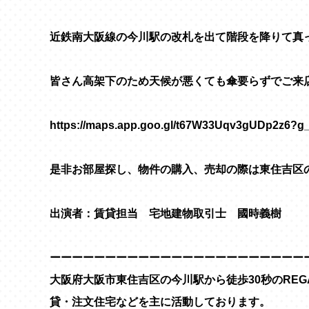
近鉄南大阪線の今川駅の改札を出て階段を降りて真っ
皆さん高架下のため天候が悪くても傘要らずでご来
https://maps.app.goo.gl/t67W33Uqv3gUDp2z6?g_s
是非お部屋探し、物件の購入、売却の際は東住吉区の
出演者：賃貸担当 宅地建物取引士 國時義樹
ーーーーーーーーーーーーーーーーーーーーーーー
大阪府大阪市東住吉区の今川駅から徒歩30秒のRE
貸・注文住宅などを主に活動しております。