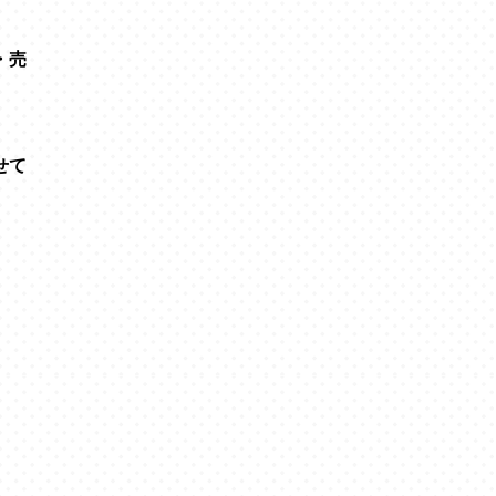
・売
せて